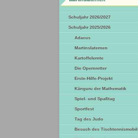
Schuljahr 2026/2027
Schuljahr 2025/2026
Adacus
Martinslaternen
Kartoffelernte
Die Opernretter
Erste-Hilfe-Projekt
Känguru der Mathematik
Spiel- und Spaßtag
Sportfest
Tag des Judo
Besuch des Tischtennismobil